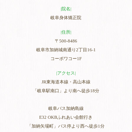
院名
岐阜身体矯正院
住所
〒500-8486
岐阜市加納城南通り2丁目16-1
コーポワコー1F
アクセス
JR東海道本線・高山本線
「岐阜駅南口」より南へ徒歩18分
岐阜バス加納島線
E32 OKBふれあい会館行き
「加納矢場町」バス停より西へ徒歩1分