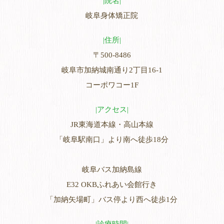
院名
岐阜身体矯正院
住所
〒500-8486
岐阜市加納城南通り2丁目16-1
コーポワコー1F
アクセス
JR東海道本線・高山本線
「岐阜駅南口」より南へ徒歩18分
岐阜バス加納島線
E32 OKBふれあい会館行き
「加納矢場町」バス停より西へ徒歩1分