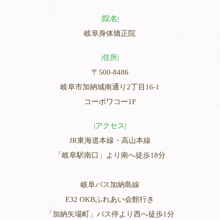
院名
岐阜身体矯正院
住所
〒500-8486
岐阜市加納城南通り2丁目16-1
コーポワコー1F
アクセス
JR東海道本線・高山本線
「岐阜駅南口」より南へ徒歩18分
岐阜バス加納島線
E32 OKBふれあい会館行き
「加納矢場町」バス停より西へ徒歩1分