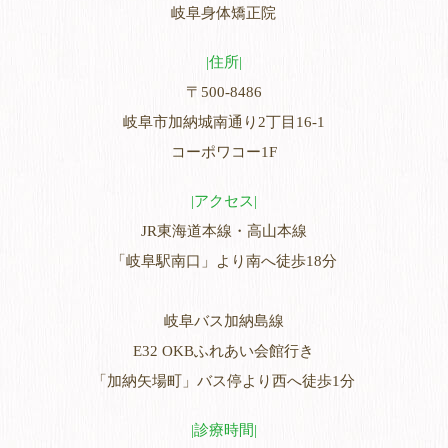
岐阜身体矯正院
住所
〒500-8486
岐阜市加納城南通り2丁目16-1
コーポワコー1F
アクセス
JR東海道本線・高山本線
「岐阜駅南口」より南へ徒歩18分
岐阜バス加納島線
E32 OKBふれあい会館行き
「加納矢場町」バス停より西へ徒歩1分
診療時間