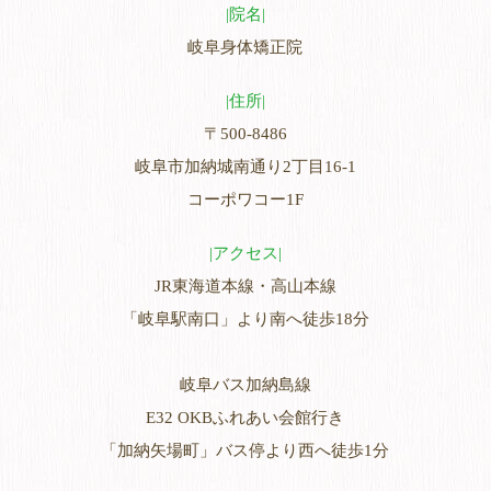
院名
岐阜身体矯正院
住所
〒500-8486
岐阜市加納城南通り2丁目16-1
コーポワコー1F
アクセス
JR東海道本線・高山本線
「岐阜駅南口」より南へ徒歩18分
岐阜バス加納島線
E32 OKBふれあい会館行き
「加納矢場町」バス停より西へ徒歩1分