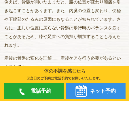
例えば、骨盤が開いたままだと、腰の位置が変わり腰痛を引
き起こすことがあります。また、内臓の位置も変わり、便秘
や下腹部のたるみの原因にもなることが知られています。さ
らに、正しい位置に戻らない骨盤は歩行時のバランスを崩す
ことがあるため、膝や足首への負担が増加することも考えら
れます。
産後の骨盤の変化を理解し、産後ケアを行う必要があるとい
うことです。
体の不調を感じたら
※当日のご予約は電話予約でお願いいたします。
産後骨盤矯正の時期
電話予約
ネット予約
産後の女性の体は、出産によって骨盤周りの筋肉や靭帯が大
きく変化しています。この緩んだ状態が長く続くと、骨盤の
歪みが定着してしまい、矯正が難しくなる可能性が高まりま
す。